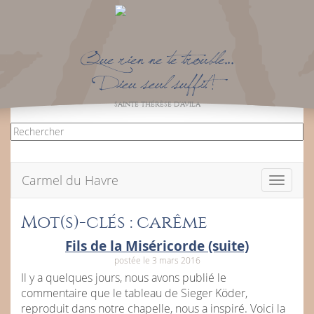
Que rien ne te trouble…
Dieu seul suffit !
SAINTE THÉRÈSE D’AVILA
Carmel du Havre
Toggle
navigati
Mot(s)-clés : carême
Fils de la Miséricorde (suite)
postée le 3 mars 2016
Il y a quelques jours, nous avons publié le
commentaire que le tableau de Sieger Köder,
reproduit dans notre chapelle, nous a inspiré. Voici la