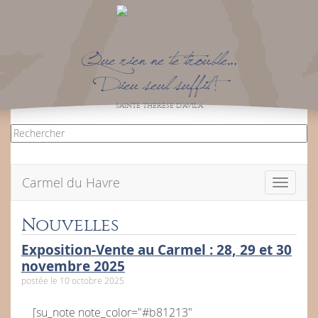
Que rien ne te trouble…
Dieu seul suffit !
SAINTE THÉRÈSE D’AVILA
Carmel du Havre
Toggle
navigati
Nouvelles
Exposition-Vente au Carmel : 28, 29 et 30
novembre 2025
postée le 10 octobre 2025
[su_note note_color="#b81213"