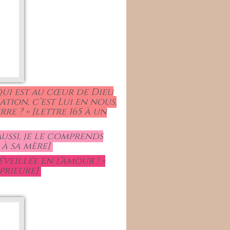
qui est au cœur de Dieu
ation, c’est Lui en nous,
rre ? » [lettre 165 à un
ussi, je le comprends
 à sa mère]
veillée en l’amour ! »
 prieure]