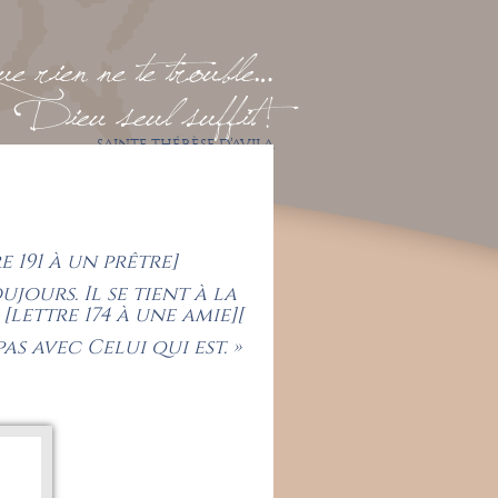
 rien ne te trouble…
Dieu seul suffit !
SAINTE THÉRÈSE D’AVILA
e 191 à un prêtre]
jours. Il se tient à la
[lettre 174 à une amie][
pas avec Celui qui est. »