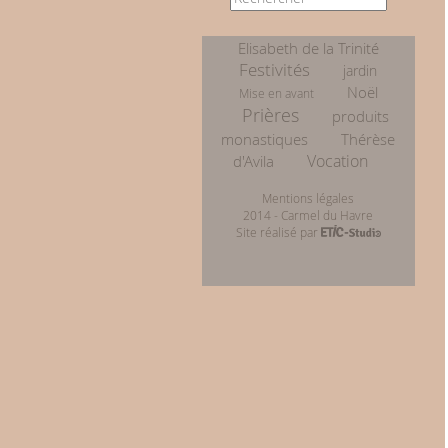
Elisabeth de la Trinité
Festivités
jardin
Noël
Mise en avant
Prières
produits
monastiques
Thérèse
Vocation
d'Avila
Mentions légales
2014 - Carmel du Havre
Site réalisé par