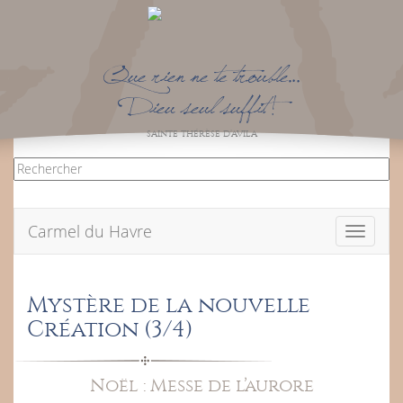
Que rien ne te trouble…
Dieu seul suffit !
SAINTE THÉRÈSE D’AVILA
Carmel du Havre
Toggle
navigati
Mystère de la nouvelle
Création (3/4)
Noël : Messe de l’aurore