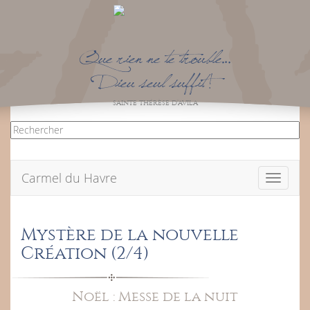
Que rien ne te trouble…
Dieu seul suffit !
SAINTE THÉRÈSE D’AVILA
Carmel du Havre
Toggle
navigati
Mystère de la nouvelle
Création (2/4)
Noël : Messe de la nuit