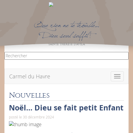
Que rien ne te trouble…
Dieu seul suffit !
SAINTE THÉRÈSE D’AVILA
Carmel du Havre
Toggle
navigati
Nouvelles
Noël… Dieu se fait petit Enfant
posté le 30 décembre 2024