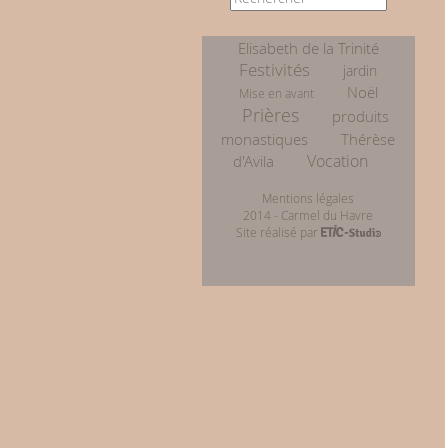
Elisabeth de la Trinité
Festivités
jardin
Noël
Mise en avant
Prières
produits
monastiques
Thérèse
Vocation
d'Avila
Mentions légales
2014 - Carmel du Havre
Site réalisé par