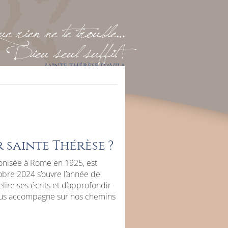
 rien ne te trouble…
Dieu seul suffit !
SAINTE THÉRÈSE D’AVILA
 sainte Thérèse ?
onisée à Rome en 1925, est
obre 2024 s’ouvre l’année de
ire ses écrits et d’approfondir
 nous accompagne sur nos chemins