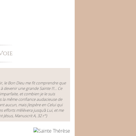
Voie
ir, le Bon Dieu me fit comprendre que
it à devenir une grande
Sainte
!!!…
Ce
imparfaite, et combien je le suis
rs la même confiance audacieuse de
ant
aucun
, mais j’espère en Celui qui
es efforts m’élèvera jusqu’à Lui, et me
nt-Jésus, Manuscrit A, 32 r°)