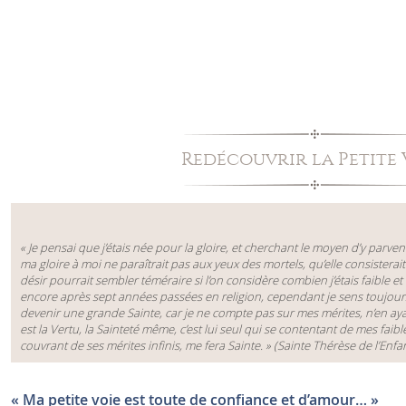
Redécouvrir la Petite 
« Je pensai que j’étais née pour la
gloire
, et cherchant le moyen d’y parven
ma
gloire
à moi ne paraîtrait pas aux yeux des mortels, qu’elle consistera
désir pourrait sembler téméraire si l’on considère combien j’étais faible et 
encore après sept années passées en religion, cependant je sens toujou
devenir une grande Sainte, car je ne compte pas sur mes mérites, n’en ay
est la Vertu, la Sainteté même, c’est lui seul qui se contentant de mes faibl
couvrant de ses mérites infinis, me fera
Sainte
. » (Sainte Thérèse de l’Enfa
« Ma petite voie est toute de confiance et d’amour… »