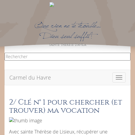
Que rien ne te trouble…
Dieu seul suffit !
SAINTE THÉRÈSE D’AVILA
Carmel du Havre
Toggle
navigati
2/ Clé n° 1 pour chercher (et
trouver) ma vocation
Avec sainte Thérèse de Lisieux, récupérer une