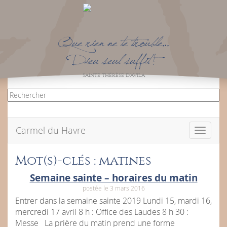
Que rien ne te trouble…
Dieu seul suffit !
SAINTE THÉRÈSE D’AVILA
Carmel du Havre
Toggle
navigati
Mot(s)-clés : matines
Semaine sainte – horaires du matin
postée le 3 mars 2016
Entrer dans la semaine sainte 2019 Lundi 15, mardi 16,
mercredi 17 avril 8 h : Office des Laudes 8 h 30 :
Messe La prière du matin prend une forme