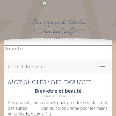
Que rien ne te trouble…
Dieu seul suffit !
SAINTE THÉRÈSE D’AVILA
Carmel du Havre
Toggle
navigati
Mot(s)-clés : gel douche
Bien-être et beauté
postée le 1 février 2017
Des produits monastiques pour prendre soin de soi et
des autres Soin du corps Crème pour les mains
et les pieds, baume, (...)