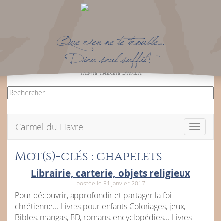
Que rien ne te trouble…
Dieu seul suffit !
SAINTE THÉRÈSE D’AVILA
Carmel du Havre
Toggle
navigati
Mot(s)-clés : chapelets
Librairie, carterie, objets religieux
postée le 31 janvier 2017
Pour découvrir, approfondir et partager la foi
chrétienne... Livres pour enfants Coloriages, jeux,
Bibles, mangas, BD, romans, encyclopédies... Livres