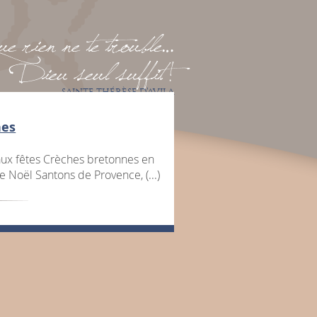
 rien ne te trouble…
Dieu seul suffit !
SAINTE THÉRÈSE D’AVILA
hes
 aux fêtes Crèches bretonnes en
 Noël Santons de Provence, (...)