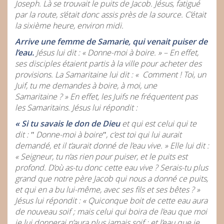
Joseph. Là se trouvait le puits de Jacob. Jésus, fatigué
par la route, s’était donc assis près de la source. C’était
la sixième heure, environ midi.
Arrive une femme de Samarie, qui venait puiser de
l’eau.
Jésus lui dit : « Donne-moi à boire. » – En effet,
ses disciples étaient partis à la ville pour acheter des
provisions. La Samaritaine lui dit : « Comment ! Toi, un
Juif, tu me demandes à boire, à moi, une
Samaritaine ? » En effet, les Juifs ne fréquentent pas
les Samaritains. Jésus lui répondit :
« Si tu savais le don de Dieu
et qui est celui qui te
dit : ʺ Donne-moi à boireʺ, c’est toi qui lui aurait
demandé, et il t’aurait donné de l’eau vive. » Elle lui dit :
« Seigneur, tu n’as rien pour puiser, et le puits est
profond. D’où as-tu donc cette eau vive ? Serais-tu plus
grand que notre père Jacob qui nous a donné ce puits,
et qui en a bu lui-même, avec ses fils et ses bêtes ? »
Jésus lui répondit : « Quiconque boit de cette eau aura
de nouveau soif ; mais celui qui boira de l’eau que moi
je lui donnerai n’aura plus jamais soif ; et l’eau que je