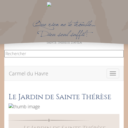
Que rien ne te trouble…
Dieu seul suffit !
SAINTE THÉRÈSE D’AVILA
Carmel du Havre
Toggle
navigati
Le Jardin de Sainte Thérèse