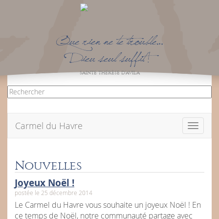
Que rien ne te trouble…
Dieu seul suffit !
SAINTE THÉRÈSE D’AVILA
Carmel du Havre
Toggle
navigati
Nouvelles
Joyeux Noël !
postée le 25 décembre 2014
Le Carmel du Havre vous souhaite un joyeux Noël ! En
ce temps de Noël, notre communauté partage avec