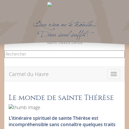
Que rien ne te trouble…
Dieu seul suffit !
SAINTE THÉRÈSE D’AVILA
Carmel du Havre
Toggle
navigati
Le monde de sainte Thérèse
L’itinéraire spirituel de sainte Thérèse est
incompréhensible sans connaître quelques traits