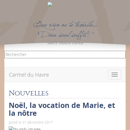
Que rien ne te trouble…
Dieu seul suffit !
SAINTE THÉRÈSE D’AVILA
Carmel du Havre
Toggle
navigati
Nouvelles
Noël, la vocation de Marie, et
la nôtre
posté le 31 décembre 2017