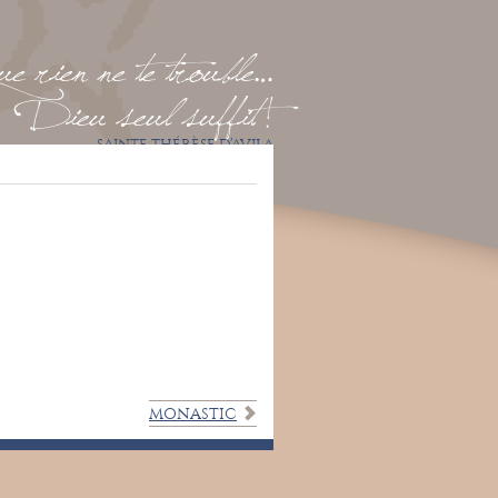
 rien ne te trouble…
Dieu seul suffit !
SAINTE THÉRÈSE D’AVILA
MONASTIC