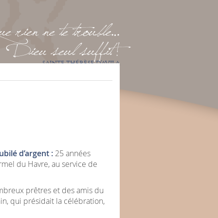
 rien ne te trouble…
Dieu seul suffit !
SAINTE THÉRÈSE D’AVILA
bilé d’argent :
25 années
rmel du Havre, au service de
mbreux prêtres et des amis du
, qui présidait la célébration,