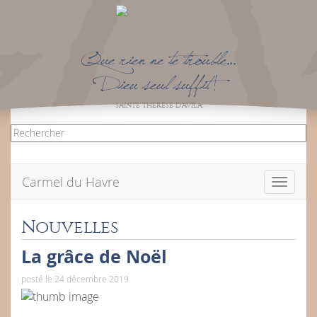
Que rien ne te trouble…
Dieu seul suffit !
SAINTE THÉRÈSE D’AVILA
Carmel du Havre
Toggle
navigati
Nouvelles
La grâce de Noël
posté le 24 décembre 2019