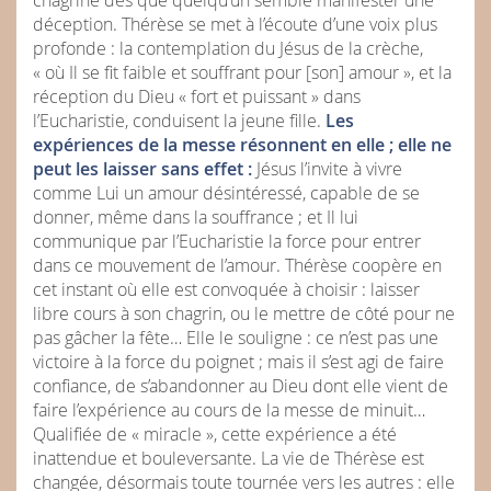
chagrine dès que quelqu’un semble manifester une
déception. Thérèse se met à l’écoute d’une voix plus
profonde : la contemplation du Jésus de la crèche,
« où Il se fit faible et souffrant pour [son] amour », et la
réception du Dieu « fort et puissant » dans
l’Eucharistie, conduisent la jeune fille.
Les
expériences de la messe résonnent en elle ; elle ne
peut les laisser sans effet :
Jésus l’invite à vivre
comme Lui un amour désintéressé, capable de se
donner, même dans la souffrance ; et Il lui
communique par l’Eucharistie la force pour entrer
dans ce mouvement de l’amour. Thérèse coopère en
cet instant où elle est convoquée à choisir : laisser
libre cours à son chagrin, ou le mettre de côté pour ne
pas gâcher la fête… Elle le souligne : ce n’est pas une
victoire à la force du poignet ; mais il s’est agi de faire
confiance, de s’abandonner au Dieu dont elle vient de
faire l’expérience au cours de la messe de minuit…
Qualifiée de « miracle », cette expérience a été
inattendue et bouleversante. La vie de Thérèse est
changée, désormais toute tournée vers les autres : elle