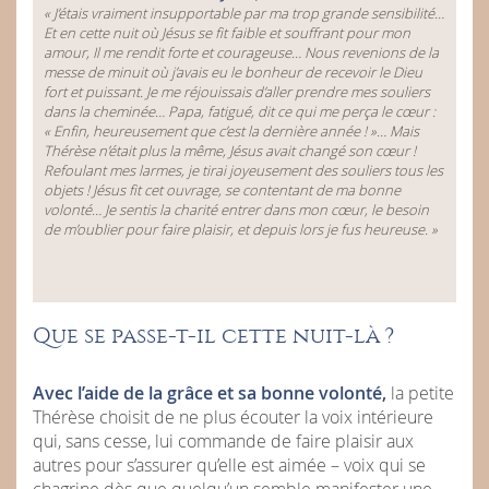
« J’étais vraiment insupportable par ma trop grande sensibilité…
Et en cette
nuit
où Jésus se fit
faible
et souffrant pour mon
amour, Il me rendit
forte
et courageuse… Nous revenions de la
messe de minuit où j’avais eu le bonheur de recevoir le Dieu
fort
et
puissant.
Je me réjouissais d’aller prendre mes souliers
dans la cheminée… Papa, fatigué, dit ce qui me perça le cœur :
« Enfin, heureusement que c’est la dernière année ! »… Mais
Thérèse n’était plus la même, Jésus avait changé son cœur !
Refoulant mes larmes, je tirai
joyeusement
des souliers tous les
objets ! Jésus fit cet ouvrage, se contentant de ma
bonne
volonté
… Je sentis la
charité
entrer dans mon cœur, le besoin
de m’oublier pour faire plaisir, et depuis lors je fus heureuse. »
Que se passe-t-il cette nuit-là ?
Avec l’aide de la grâce et sa bonne volonté,
la petite
Thérèse choisit de ne plus écouter la voix intérieure
qui, sans cesse, lui commande de faire plaisir aux
autres pour s’assurer qu’elle est aimée – voix qui se