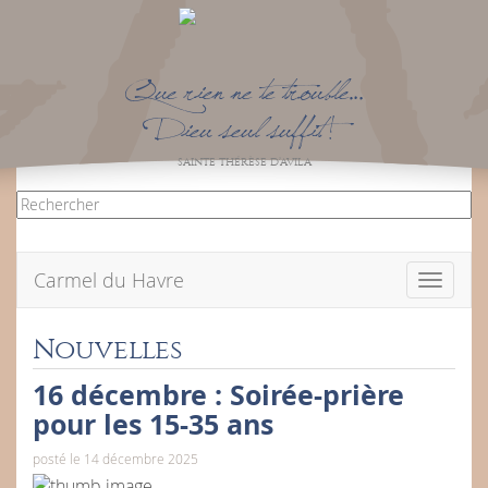
Que rien ne te trouble…
Dieu seul suffit !
SAINTE THÉRÈSE D’AVILA
Carmel du Havre
Toggle
navigati
Nouvelles
16 décembre : Soirée-prière
pour les 15-35 ans
posté le 14 décembre 2025